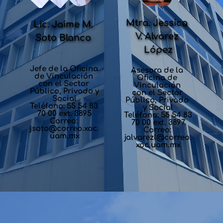
Mtra. Jessica 
Lic. Jaime M. 
V. Alvarez 
Soto Blanco 
López
Jefe de la Oficina 
Asesora de la 
de Vinculación 
Oficina de 
con el Sector 
Vinculación 
Público, Privado y 
con el Sector 
Social
Público, Privado 
Teléfono: 55 54 83 
y Social
70 00 ext. 3895
Teléfono: 55 54 83 
Correo: 
70 00 ext. 3897
jsoto
@correo.xoc.
Correo: 
uam.mx
jalvarezl
@correo.
xoc.uam.mx