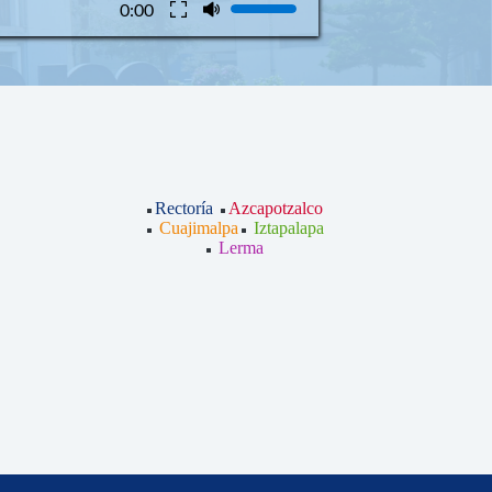
0:00
Rectoría
Azcapotzalco
Cuajimalpa
Iztapalapa
Lerma