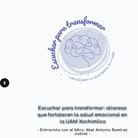
Escuchar para transformar: alianzas 
que fortalecen la salud emocional en 
El mensaje del Municipio de
Diplomado 
“
Experiencias Estéticas y 
la UAM Xochimilco
Santa María Tlahuitoltepec a una 
Transformación de Actitudes 
Universidad que escucha
en la Primaria en el Marco de la Nueva 
- Entrevista con el Mtro. Abel Antonio Ramírez 
Juárez - 
Escuela Mexicana
”