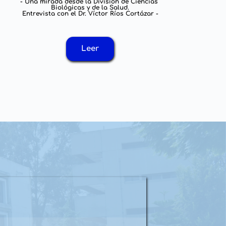
- Una entrevista con la Dra. Adelfa del Carmen García 
- Una mirada desde la División de Ciencias 
Contreras -
Biológicas y de la Salud.
Entrevista con el Dr. Víctor Ríos Cortázar
 -
Leer
Leer
Leer