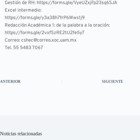
Gestión de RH: 
https://forms.gle/VyeUZxjFp23sq6SJA
Excel intermedio: 
https://forms.gle/y3a38h7frP6Wws1j9
Redacción Académica 1: de la palabra a la oración: 
https://forms.gle/2vxfSzRE2tU2fe5y7
Correo: cshec@correo.xoc.uam.mx
Tel. 55 5483 7067
ANTERIOR
SIGUIENTE
Noticias relacionadas