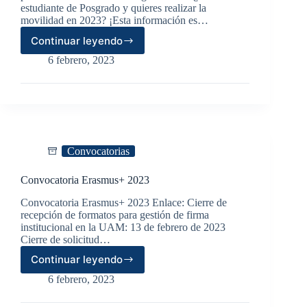
estudiante de Posgrado y quieres realizar la
movilidad en 2023? ¡Esta información es…
Continuar leyendo
Convocatoria
de
6 febrero, 2023
Movilidad
Nacional
e
Internacional
para
Alumnos
UAM
Convocatorias
de
Posgrado
Convocatoria Erasmus+ 2023
2023
Convocatoria Erasmus+ 2023 Enlace: Cierre de
recepción de formatos para gestión de firma
institucional en la UAM: 13 de febrero de 2023
Cierre de solicitud…
Continuar leyendo
Convocatoria
Erasmus+
6 febrero, 2023
2023